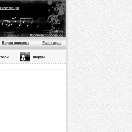
Регистрация
Помощь
Добавить в избранное
Видео приколы
Flash-игры
тели
Форум