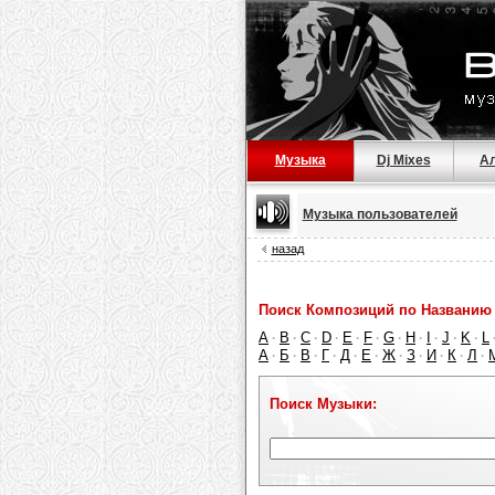
Музыка
Dj Mixes
А
Музыка пользователей
назад
Поиск Композиций по Названию 
A
B
C
D
E
F
G
H
I
J
K
L
·
·
·
·
·
·
·
·
·
·
·
А
Б
В
Г
Д
Е
Ж
З
И
К
Л
·
·
·
·
·
·
·
·
·
·
·
Поиск Музыки: