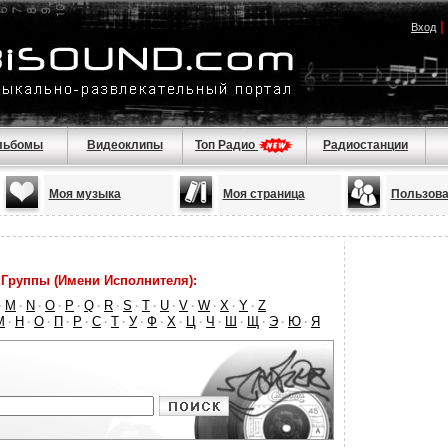
|
Вход
льбомы
Видеоклипы
Топ Радио
Радиостанции
Моя музыка
Моя страница
Пользова
Группы (Имени Исполнителя):
M
N
O
P
Q
R
S
T
U
V
W
X
Y
Z
·
·
·
·
·
·
·
·
·
·
·
·
·
·
М
Н
О
П
Р
С
Т
У
Ф
Х
Ц
Ч
Ш
Щ
Э
Ю
Я
·
·
·
·
·
·
·
·
·
·
·
·
·
·
·
·