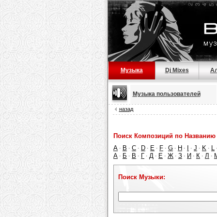
Музыка
Dj Mixes
А
Музыка пользователей
назад
Поиск Композиций по Названию 
A
B
C
D
E
F
G
H
I
J
K
L
·
·
·
·
·
·
·
·
·
·
·
А
Б
В
Г
Д
Е
Ж
З
И
К
Л
·
·
·
·
·
·
·
·
·
·
·
Поиск Музыки: