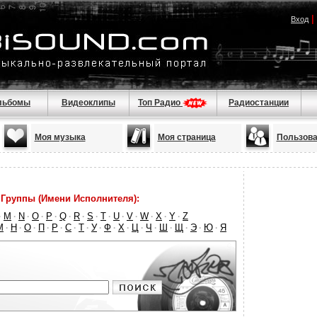
|
Вход
льбомы
Видеоклипы
Топ Радио
Радиостанции
Моя музыка
Моя страница
Пользова
Группы (Имени Исполнителя):
M
N
O
P
Q
R
S
T
U
V
W
X
Y
Z
·
·
·
·
·
·
·
·
·
·
·
·
·
·
М
Н
О
П
Р
С
Т
У
Ф
Х
Ц
Ч
Ш
Щ
Э
Ю
Я
·
·
·
·
·
·
·
·
·
·
·
·
·
·
·
·