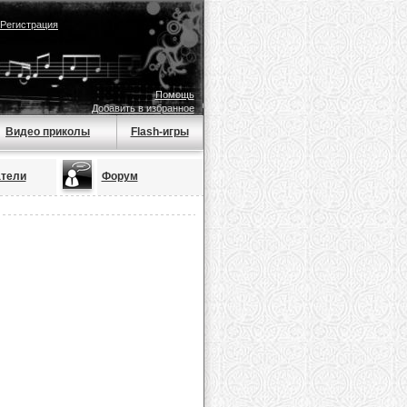
Регистрация
Помощь
Добавить в избранное
Видео приколы
Flash-игры
тели
Форум