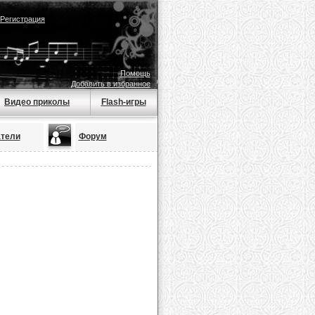
Регистрация
Помощь
Добавить в избранное
Видео приколы
Flash-игры
тели
Форум