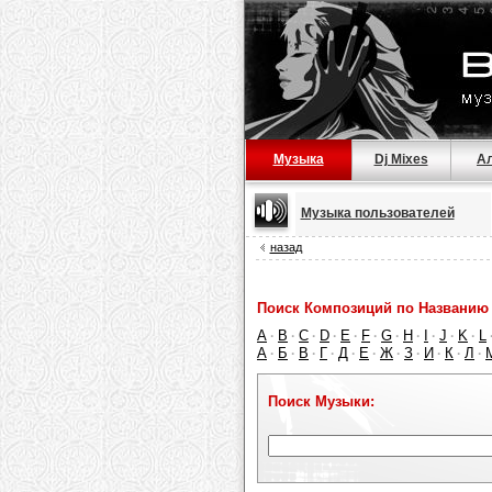
Музыка
Dj Mixes
А
Музыка пользователей
назад
Поиск Композиций по Названию 
A
B
C
D
E
F
G
H
I
J
K
L
·
·
·
·
·
·
·
·
·
·
·
А
Б
В
Г
Д
Е
Ж
З
И
К
Л
·
·
·
·
·
·
·
·
·
·
·
Поиск Музыки: