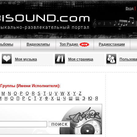
|
Вход
льбомы
Видеоклипы
Топ Радио
Радиостанции
Моя музыка
Моя страница
Пользова
Группы (Имени Исполнителя):
M
N
O
P
Q
R
S
T
U
V
W
X
Y
Z
·
·
·
·
·
·
·
·
·
·
·
·
·
·
М
Н
О
П
Р
С
Т
У
Ф
Х
Ц
Ч
Ш
Щ
Э
Ю
Я
·
·
·
·
·
·
·
·
·
·
·
·
·
·
·
·