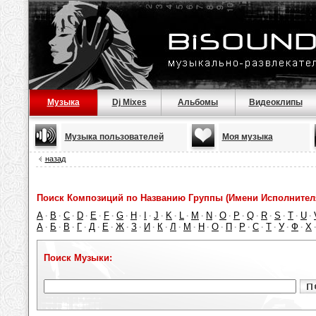
Музыка
Dj Mixes
Альбомы
Видеоклипы
Музыка пользователей
Моя музыка
назад
Поиск Композиций по Названию Группы (Имени Исполнител
A
B
C
D
E
F
G
H
I
J
K
L
M
N
O
P
Q
R
S
T
U
·
·
·
·
·
·
·
·
·
·
·
·
·
·
·
·
·
·
·
·
·
А
Б
В
Г
Д
Е
Ж
З
И
К
Л
М
Н
О
П
Р
С
Т
У
Ф
Х
·
·
·
·
·
·
·
·
·
·
·
·
·
·
·
·
·
·
·
·
Поиск Музыки: