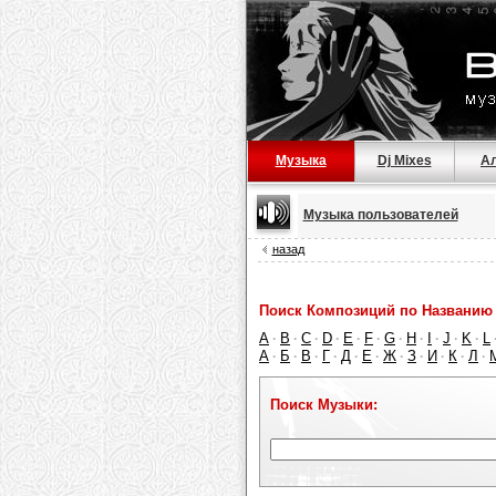
Музыка
Dj Mixes
А
Музыка пользователей
назад
Поиск Композиций по Названию 
A
B
C
D
E
F
G
H
I
J
K
L
·
·
·
·
·
·
·
·
·
·
·
А
Б
В
Г
Д
Е
Ж
З
И
К
Л
·
·
·
·
·
·
·
·
·
·
·
Поиск Музыки: