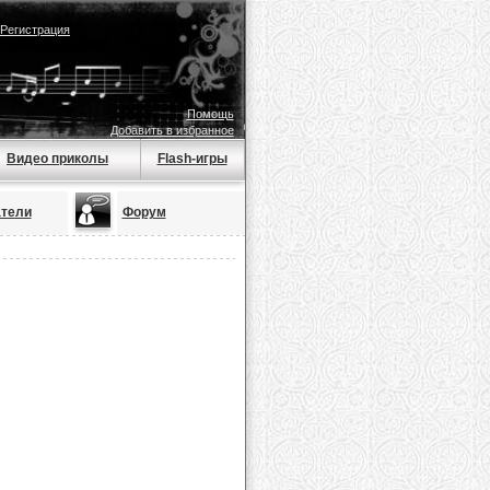
Регистрация
Помощь
Добавить в избранное
Видео приколы
Flash-игры
тели
Форум