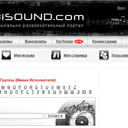
|
Вход
льбомы
Видеоклипы
Топ Радио
Радиостанции
Моя музыка
Моя страница
Пользова
Группы (Имени Исполнителя):
M
N
O
P
Q
R
S
T
U
V
W
X
Y
Z
·
·
·
·
·
·
·
·
·
·
·
·
·
·
М
Н
О
П
Р
С
Т
У
Ф
Х
Ц
Ч
Ш
Щ
Э
Ю
Я
·
·
·
·
·
·
·
·
·
·
·
·
·
·
·
·