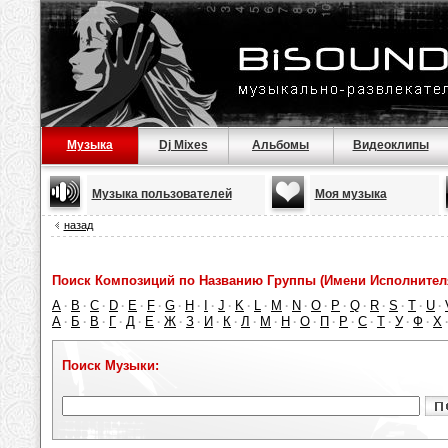
Музыка
Dj Mixes
Альбомы
Видеоклипы
Музыка пользователей
Моя музыка
назад
Поиск Композиций по Названию Группы (Имени Исполнител
A
B
C
D
E
F
G
H
I
J
K
L
M
N
O
P
Q
R
S
T
U
·
·
·
·
·
·
·
·
·
·
·
·
·
·
·
·
·
·
·
·
·
А
Б
В
Г
Д
Е
Ж
З
И
К
Л
М
Н
О
П
Р
С
Т
У
Ф
Х
·
·
·
·
·
·
·
·
·
·
·
·
·
·
·
·
·
·
·
·
Поиск Музыки: