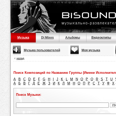
Музыка
Dj Mixes
Альбомы
Видеоклипы
Музыка пользователей
Моя музыка
назад
Поиск Композиций по Названию Группы (Имени Исполнител
A
B
C
D
E
F
G
H
I
J
K
L
M
N
O
P
Q
R
S
T
U
·
·
·
·
·
·
·
·
·
·
·
·
·
·
·
·
·
·
·
·
·
А
Б
В
Г
Д
Е
Ж
З
И
К
Л
М
Н
О
П
Р
С
Т
У
Ф
Х
·
·
·
·
·
·
·
·
·
·
·
·
·
·
·
·
·
·
·
·
Поиск Музыки: