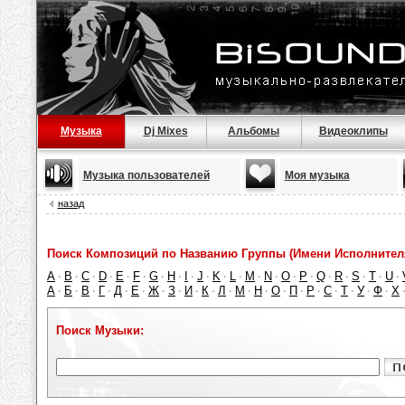
Музыка
Dj Mixes
Альбомы
Видеоклипы
Музыка пользователей
Моя музыка
назад
Поиск Композиций по Названию Группы (Имени Исполнител
A
B
C
D
E
F
G
H
I
J
K
L
M
N
O
P
Q
R
S
T
U
·
·
·
·
·
·
·
·
·
·
·
·
·
·
·
·
·
·
·
·
·
А
Б
В
Г
Д
Е
Ж
З
И
К
Л
М
Н
О
П
Р
С
Т
У
Ф
Х
·
·
·
·
·
·
·
·
·
·
·
·
·
·
·
·
·
·
·
·
Поиск Музыки: