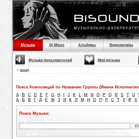
Музыка
Dj Mixes
Альбомы
Видеоклипы
Музыка пользователей
Моя музыка
назад
Поиск Композиций по Названию Группы (Имени Исполнител
A
B
C
D
E
F
G
H
I
J
K
L
M
N
O
P
Q
R
S
T
U
·
·
·
·
·
·
·
·
·
·
·
·
·
·
·
·
·
·
·
·
·
А
Б
В
Г
Д
Е
Ж
З
И
К
Л
М
Н
О
П
Р
С
Т
У
Ф
Х
·
·
·
·
·
·
·
·
·
·
·
·
·
·
·
·
·
·
·
·
Поиск Музыки: