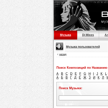
Музыка
Dj Mixes
А
Музыка пользователей
назад
Поиск Композиций по Названию 
A
B
C
D
E
F
G
H
I
J
K
L
·
·
·
·
·
·
·
·
·
·
·
А
Б
В
Г
Д
Е
Ж
З
И
К
Л
·
·
·
·
·
·
·
·
·
·
·
Поиск Музыки: