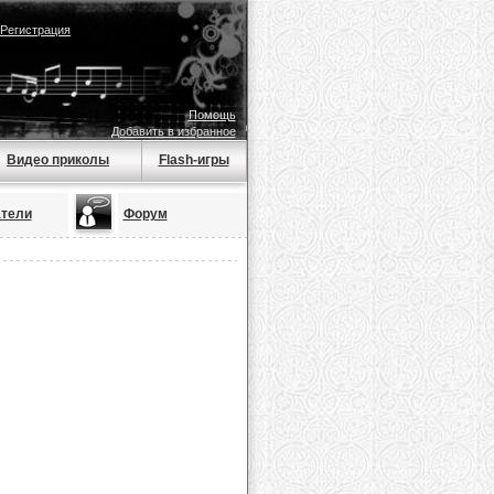
Регистрация
Помощь
Добавить в избранное
Видео приколы
Flash-игры
тели
Форум