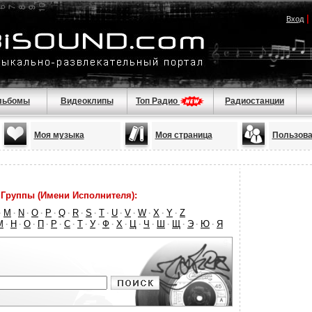
|
Вход
льбомы
Видеоклипы
Топ Радио
Радиостанции
Моя музыка
Моя страница
Пользова
Группы (Имени Исполнителя):
M
N
O
P
Q
R
S
T
U
V
W
X
Y
Z
·
·
·
·
·
·
·
·
·
·
·
·
·
·
М
Н
О
П
Р
С
Т
У
Ф
Х
Ц
Ч
Ш
Щ
Э
Ю
Я
·
·
·
·
·
·
·
·
·
·
·
·
·
·
·
·