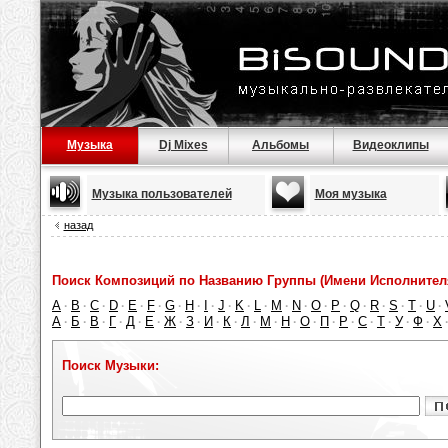
Музыка
Dj Mixes
Альбомы
Видеоклипы
Музыка пользователей
Моя музыка
назад
Поиск Композиций по Названию Группы (Имени Исполнител
A
B
C
D
E
F
G
H
I
J
K
L
M
N
O
P
Q
R
S
T
U
·
·
·
·
·
·
·
·
·
·
·
·
·
·
·
·
·
·
·
·
·
А
Б
В
Г
Д
Е
Ж
З
И
К
Л
М
Н
О
П
Р
С
Т
У
Ф
Х
·
·
·
·
·
·
·
·
·
·
·
·
·
·
·
·
·
·
·
·
Поиск Музыки: