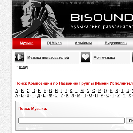
Музыка
Dj Mixes
Альбомы
Видеоклипы
Музыка пользователей
Моя музыка
назад
Поиск Композиций по Названию Группы (Имени Исполнител
A
B
C
D
E
F
G
H
I
J
K
L
M
N
O
P
Q
R
S
T
U
·
·
·
·
·
·
·
·
·
·
·
·
·
·
·
·
·
·
·
·
·
А
Б
В
Г
Д
Е
Ж
З
И
К
Л
М
Н
О
П
Р
С
Т
У
Ф
Х
·
·
·
·
·
·
·
·
·
·
·
·
·
·
·
·
·
·
·
·
Поиск Музыки: