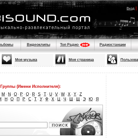
|
Вход
льбомы
Видеоклипы
Топ Радио
Радиостанции
Моя музыка
Моя страница
Пользова
Группы (Имени Исполнителя):
M
N
O
P
Q
R
S
T
U
V
W
X
Y
Z
·
·
·
·
·
·
·
·
·
·
·
·
·
·
М
Н
О
П
Р
С
Т
У
Ф
Х
Ц
Ч
Ш
Щ
Э
Ю
Я
·
·
·
·
·
·
·
·
·
·
·
·
·
·
·
·