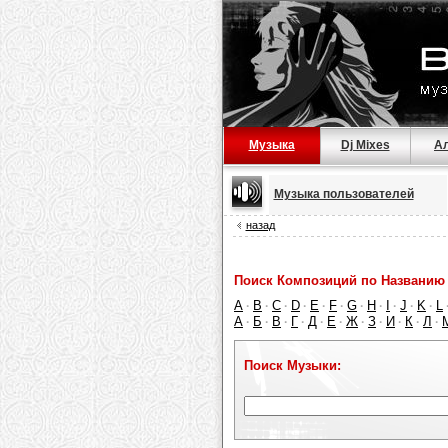
Музыка
Dj Mixes
А
Музыка пользователей
назад
Поиск Композиций по Названию 
A
B
C
D
E
F
G
H
I
J
K
L
·
·
·
·
·
·
·
·
·
·
·
А
Б
В
Г
Д
Е
Ж
З
И
К
Л
·
·
·
·
·
·
·
·
·
·
·
Поиск Музыки: