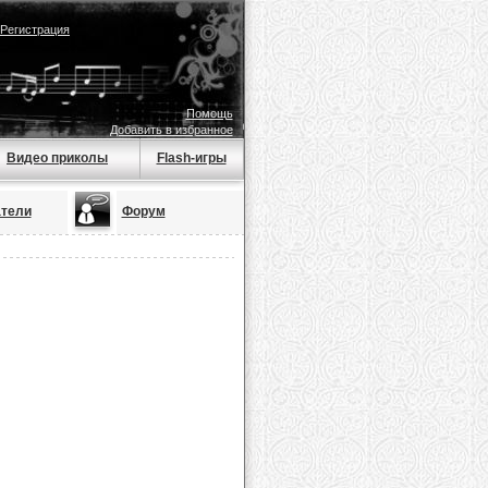
Регистрация
Помощь
Добавить в избранное
Видео приколы
Flash-игры
тели
Форум