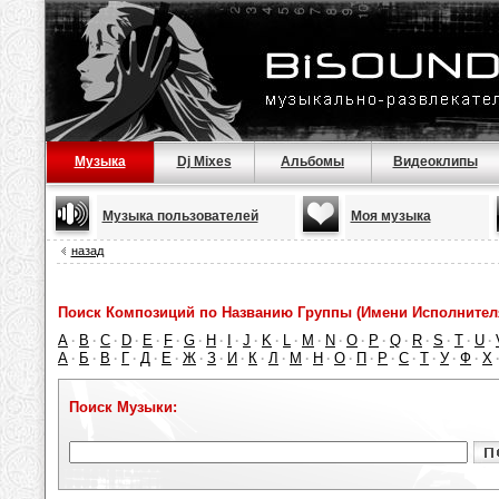
Музыка
Dj Mixes
Альбомы
Видеоклипы
Музыка пользователей
Моя музыка
назад
Поиск Композиций по Названию Группы (Имени Исполнител
A
B
C
D
E
F
G
H
I
J
K
L
M
N
O
P
Q
R
S
T
U
·
·
·
·
·
·
·
·
·
·
·
·
·
·
·
·
·
·
·
·
·
А
Б
В
Г
Д
Е
Ж
З
И
К
Л
М
Н
О
П
Р
С
Т
У
Ф
Х
·
·
·
·
·
·
·
·
·
·
·
·
·
·
·
·
·
·
·
·
Поиск Музыки: