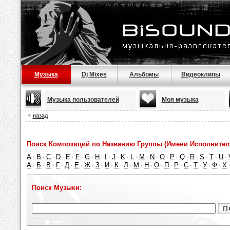
Музыка
Dj Mixes
Альбомы
Видеоклипы
Музыка пользователей
Моя музыка
назад
Поиск Композиций по Названию Группы (Имени Исполнител
A
B
C
D
E
F
G
H
I
J
K
L
M
N
O
P
Q
R
S
T
U
·
·
·
·
·
·
·
·
·
·
·
·
·
·
·
·
·
·
·
·
·
А
Б
В
Г
Д
Е
Ж
З
И
К
Л
М
Н
О
П
Р
С
Т
У
Ф
Х
·
·
·
·
·
·
·
·
·
·
·
·
·
·
·
·
·
·
·
·
Поиск Музыки: