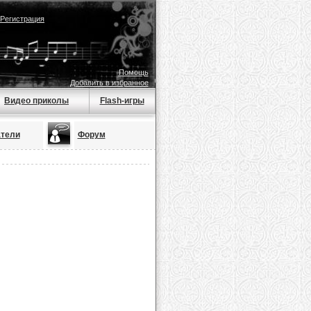
Регистрация
Помощь
Добавить в избранное
Видео приколы
Flash-игры
тели
Форум