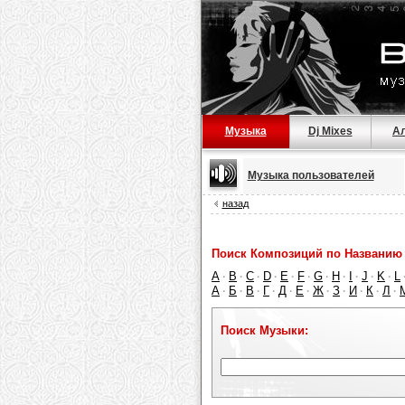
Музыка
Dj Mixes
А
Музыка пользователей
назад
Поиск Композиций по Названию 
A
B
C
D
E
F
G
H
I
J
K
L
·
·
·
·
·
·
·
·
·
·
·
А
Б
В
Г
Д
Е
Ж
З
И
К
Л
·
·
·
·
·
·
·
·
·
·
·
Поиск Музыки: