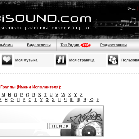
|
Вход
льбомы
Видеоклипы
Топ Радио
Радиостанции
Моя музыка
Моя страница
Пользова
Группы (Имени Исполнителя):
M
N
O
P
Q
R
S
T
U
V
W
X
Y
Z
·
·
·
·
·
·
·
·
·
·
·
·
·
·
М
Н
О
П
Р
С
Т
У
Ф
Х
Ц
Ч
Ш
Щ
Э
Ю
Я
·
·
·
·
·
·
·
·
·
·
·
·
·
·
·
·