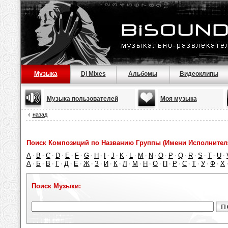
Музыка
Dj Mixes
Альбомы
Видеоклипы
Музыка пользователей
Моя музыка
назад
Поиск Композиций по Названию Группы (Имени Исполнител
A
B
C
D
E
F
G
H
I
J
K
L
M
N
O
P
Q
R
S
T
U
·
·
·
·
·
·
·
·
·
·
·
·
·
·
·
·
·
·
·
·
·
А
Б
В
Г
Д
Е
Ж
З
И
К
Л
М
Н
О
П
Р
С
Т
У
Ф
Х
·
·
·
·
·
·
·
·
·
·
·
·
·
·
·
·
·
·
·
·
Поиск Музыки: