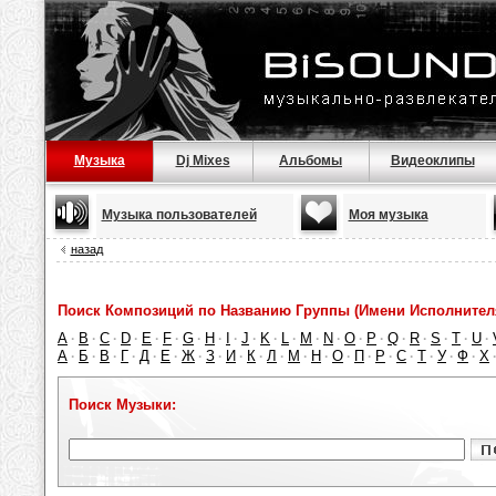
Музыка
Dj Mixes
Альбомы
Видеоклипы
Музыка пользователей
Моя музыка
назад
Поиск Композиций по Названию Группы (Имени Исполнител
A
B
C
D
E
F
G
H
I
J
K
L
M
N
O
P
Q
R
S
T
U
·
·
·
·
·
·
·
·
·
·
·
·
·
·
·
·
·
·
·
·
·
А
Б
В
Г
Д
Е
Ж
З
И
К
Л
М
Н
О
П
Р
С
Т
У
Ф
Х
·
·
·
·
·
·
·
·
·
·
·
·
·
·
·
·
·
·
·
·
Поиск Музыки: