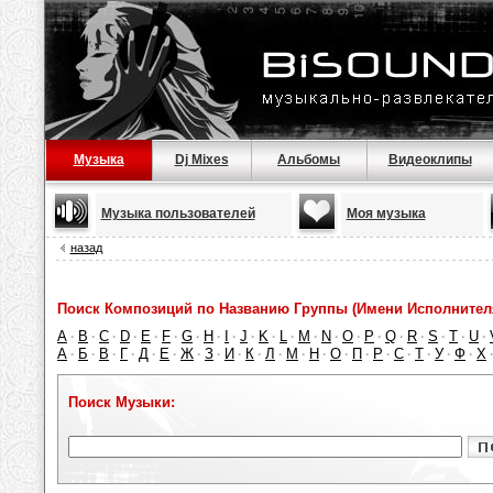
Музыка
Dj Mixes
Альбомы
Видеоклипы
Музыка пользователей
Моя музыка
назад
Поиск Композиций по Названию Группы (Имени Исполнител
A
B
C
D
E
F
G
H
I
J
K
L
M
N
O
P
Q
R
S
T
U
·
·
·
·
·
·
·
·
·
·
·
·
·
·
·
·
·
·
·
·
·
А
Б
В
Г
Д
Е
Ж
З
И
К
Л
М
Н
О
П
Р
С
Т
У
Ф
Х
·
·
·
·
·
·
·
·
·
·
·
·
·
·
·
·
·
·
·
·
Поиск Музыки: