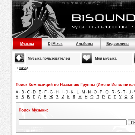
Музыка
Dj Mixes
Альбомы
Видеоклипы
Музыка пользователей
Моя музыка
назад
Поиск Композиций по Названию Группы (Имени Исполнител
A
B
C
D
E
F
G
H
I
J
K
L
M
N
O
P
Q
R
S
T
U
·
·
·
·
·
·
·
·
·
·
·
·
·
·
·
·
·
·
·
·
·
А
Б
В
Г
Д
Е
Ж
З
И
К
Л
М
Н
О
П
Р
С
Т
У
Ф
Х
·
·
·
·
·
·
·
·
·
·
·
·
·
·
·
·
·
·
·
·
Поиск Музыки: