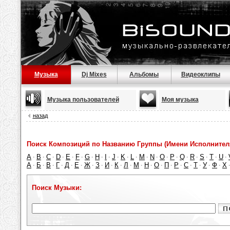
Музыка
Dj Mixes
Альбомы
Видеоклипы
Музыка пользователей
Моя музыка
назад
Поиск Композиций по Названию Группы (Имени Исполнител
A
B
C
D
E
F
G
H
I
J
K
L
M
N
O
P
Q
R
S
T
U
·
·
·
·
·
·
·
·
·
·
·
·
·
·
·
·
·
·
·
·
·
А
Б
В
Г
Д
Е
Ж
З
И
К
Л
М
Н
О
П
Р
С
Т
У
Ф
Х
·
·
·
·
·
·
·
·
·
·
·
·
·
·
·
·
·
·
·
·
Поиск Музыки: