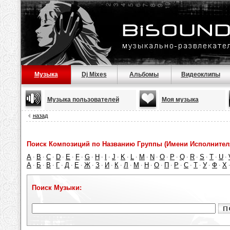
Музыка
Dj Mixes
Альбомы
Видеоклипы
Музыка пользователей
Моя музыка
назад
Поиск Композиций по Названию Группы (Имени Исполнител
A
B
C
D
E
F
G
H
I
J
K
L
M
N
O
P
Q
R
S
T
U
·
·
·
·
·
·
·
·
·
·
·
·
·
·
·
·
·
·
·
·
·
А
Б
В
Г
Д
Е
Ж
З
И
К
Л
М
Н
О
П
Р
С
Т
У
Ф
Х
·
·
·
·
·
·
·
·
·
·
·
·
·
·
·
·
·
·
·
·
Поиск Музыки: