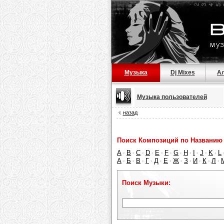
Музыка
Dj Mixes
А
Музыка пользователей
назад
Поиск Композиций по Названию 
A
B
C
D
E
F
G
H
I
J
K
L
·
·
·
·
·
·
·
·
·
·
·
А
Б
В
Г
Д
Е
Ж
З
И
К
Л
·
·
·
·
·
·
·
·
·
·
·
Поиск Музыки: