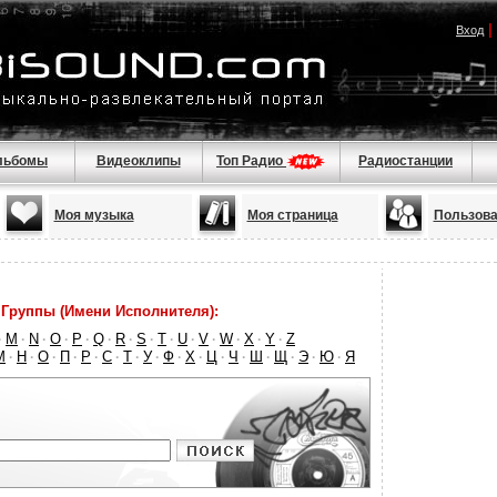
|
Вход
льбомы
Видеоклипы
Топ Радио
Радиостанции
Моя музыка
Моя страница
Пользова
Группы (Имени Исполнителя):
M
N
O
P
Q
R
S
T
U
V
W
X
Y
Z
·
·
·
·
·
·
·
·
·
·
·
·
·
·
М
Н
О
П
Р
С
Т
У
Ф
Х
Ц
Ч
Ш
Щ
Э
Ю
Я
·
·
·
·
·
·
·
·
·
·
·
·
·
·
·
·