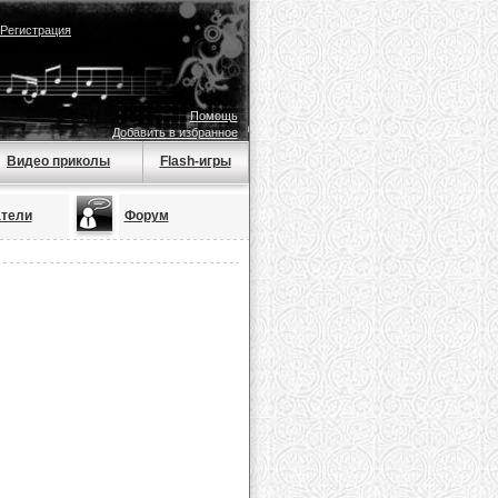
Регистрация
Помощь
Добавить в избранное
Видео приколы
Flash-игры
тели
Форум