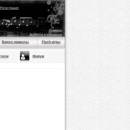
Регистрация
Помощь
Добавить в избранное
Видео приколы
Flash-игры
тели
Форум