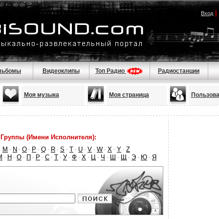
|
Вход
льбомы
Видеоклипы
Топ Радио
Радиостанции
Моя музыка
Моя страница
Пользова
Группы (Имени Исполнителя):
M
N
O
P
Q
R
S
T
U
V
W
X
Y
Z
·
·
·
·
·
·
·
·
·
·
·
·
·
·
М
Н
О
П
Р
С
Т
У
Ф
Х
Ц
Ч
Ш
Щ
Э
Ю
Я
·
·
·
·
·
·
·
·
·
·
·
·
·
·
·
·