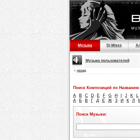
Музыка
Dj Mixes
А
Музыка пользователей
назад
Поиск Композиций по Названию 
A
B
C
D
E
F
G
H
I
J
K
L
·
·
·
·
·
·
·
·
·
·
·
А
Б
В
Г
Д
Е
Ж
З
И
К
Л
·
·
·
·
·
·
·
·
·
·
·
Поиск Музыки: