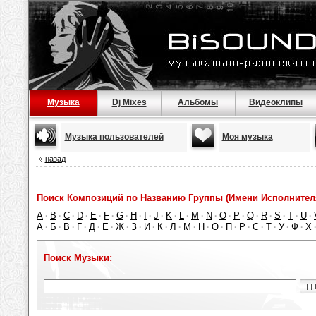
Музыка
Dj Mixes
Альбомы
Видеоклипы
Музыка пользователей
Моя музыка
назад
Поиск Композиций по Названию Группы (Имени Исполнител
A
B
C
D
E
F
G
H
I
J
K
L
M
N
O
P
Q
R
S
T
U
·
·
·
·
·
·
·
·
·
·
·
·
·
·
·
·
·
·
·
·
·
А
Б
В
Г
Д
Е
Ж
З
И
К
Л
М
Н
О
П
Р
С
Т
У
Ф
Х
·
·
·
·
·
·
·
·
·
·
·
·
·
·
·
·
·
·
·
·
Поиск Музыки: