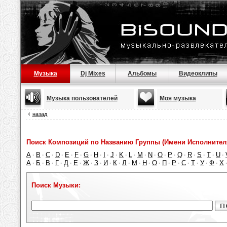
Музыка
Dj Mixes
Альбомы
Видеоклипы
Музыка пользователей
Моя музыка
назад
Поиск Композиций по Названию Группы (Имени Исполнител
A
B
C
D
E
F
G
H
I
J
K
L
M
N
O
P
Q
R
S
T
U
·
·
·
·
·
·
·
·
·
·
·
·
·
·
·
·
·
·
·
·
·
А
Б
В
Г
Д
Е
Ж
З
И
К
Л
М
Н
О
П
Р
С
Т
У
Ф
Х
·
·
·
·
·
·
·
·
·
·
·
·
·
·
·
·
·
·
·
·
Поиск Музыки: