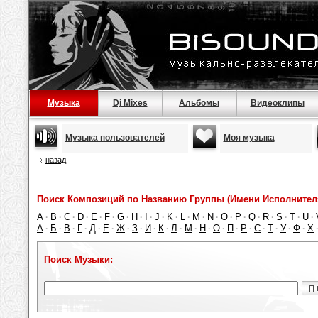
Музыка
Dj Mixes
Альбомы
Видеоклипы
Музыка пользователей
Моя музыка
назад
Поиск Композиций по Названию Группы (Имени Исполнител
A
B
C
D
E
F
G
H
I
J
K
L
M
N
O
P
Q
R
S
T
U
·
·
·
·
·
·
·
·
·
·
·
·
·
·
·
·
·
·
·
·
·
А
Б
В
Г
Д
Е
Ж
З
И
К
Л
М
Н
О
П
Р
С
Т
У
Ф
Х
·
·
·
·
·
·
·
·
·
·
·
·
·
·
·
·
·
·
·
·
Поиск Музыки: