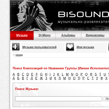
Музыка
Dj Mixes
Альбомы
Видеоклипы
Музыка пользователей
Моя музыка
назад
Поиск Композиций по Названию Группы (Имени Исполнител
A
B
C
D
E
F
G
H
I
J
K
L
M
N
O
P
Q
R
S
T
U
·
·
·
·
·
·
·
·
·
·
·
·
·
·
·
·
·
·
·
·
·
А
Б
В
Г
Д
Е
Ж
З
И
К
Л
М
Н
О
П
Р
С
Т
У
Ф
Х
·
·
·
·
·
·
·
·
·
·
·
·
·
·
·
·
·
·
·
·
Поиск Музыки: