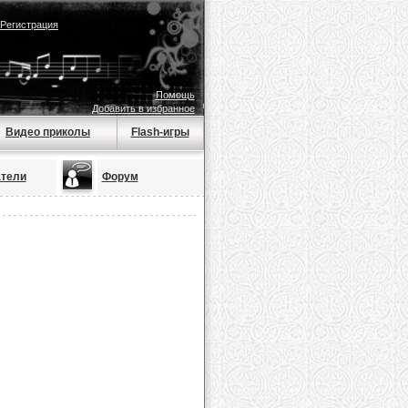
Регистрация
Помощь
Добавить в избранное
Видео приколы
Flash-игры
тели
Форум