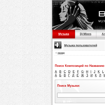
Музыка
Dj Mixes
А
Музыка пользователей
назад
Поиск Композиций по Названию 
A
B
C
D
E
F
G
H
I
J
K
L
·
·
·
·
·
·
·
·
·
·
·
А
Б
В
Г
Д
Е
Ж
З
И
К
Л
·
·
·
·
·
·
·
·
·
·
·
Поиск Музыки: