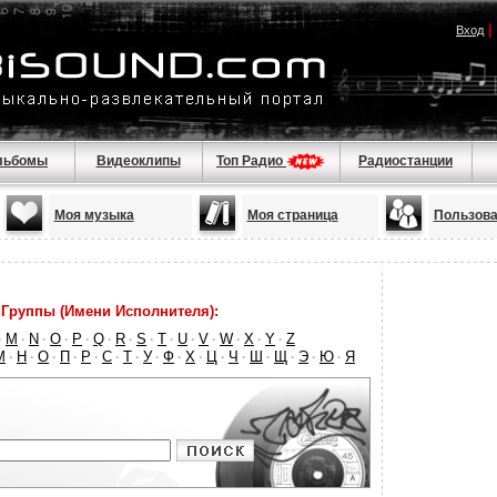
|
Вход
льбомы
Видеоклипы
Топ Радио
Радиостанции
Моя музыка
Моя страница
Пользова
Группы (Имени Исполнителя):
M
N
O
P
Q
R
S
T
U
V
W
X
Y
Z
·
·
·
·
·
·
·
·
·
·
·
·
·
·
М
Н
О
П
Р
С
Т
У
Ф
Х
Ц
Ч
Ш
Щ
Э
Ю
Я
·
·
·
·
·
·
·
·
·
·
·
·
·
·
·
·