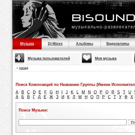
Музыка
Dj Mixes
Альбомы
Видеоклипы
Музыка пользователей
Моя музыка
назад
Поиск Композиций по Названию Группы (Имени Исполнител
A
B
C
D
E
F
G
H
I
J
K
L
M
N
O
P
Q
R
S
T
U
·
·
·
·
·
·
·
·
·
·
·
·
·
·
·
·
·
·
·
·
·
А
Б
В
Г
Д
Е
Ж
З
И
К
Л
М
Н
О
П
Р
С
Т
У
Ф
Х
·
·
·
·
·
·
·
·
·
·
·
·
·
·
·
·
·
·
·
·
Поиск Музыки: