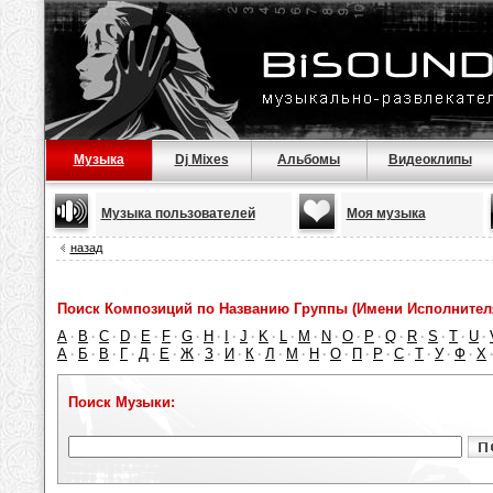
Музыка
Dj Mixes
Альбомы
Видеоклипы
Музыка пользователей
Моя музыка
назад
Поиск Композиций по Названию Группы (Имени Исполнител
A
B
C
D
E
F
G
H
I
J
K
L
M
N
O
P
Q
R
S
T
U
·
·
·
·
·
·
·
·
·
·
·
·
·
·
·
·
·
·
·
·
·
А
Б
В
Г
Д
Е
Ж
З
И
К
Л
М
Н
О
П
Р
С
Т
У
Ф
Х
·
·
·
·
·
·
·
·
·
·
·
·
·
·
·
·
·
·
·
·
Поиск Музыки: