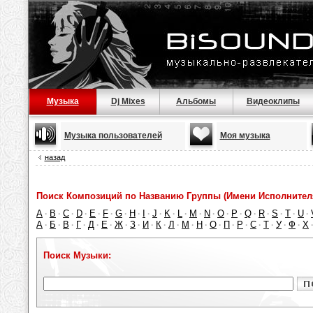
Музыка
Dj Mixes
Альбомы
Видеоклипы
Музыка пользователей
Моя музыка
назад
Поиск Композиций по Названию Группы (Имени Исполнител
A
B
C
D
E
F
G
H
I
J
K
L
M
N
O
P
Q
R
S
T
U
·
·
·
·
·
·
·
·
·
·
·
·
·
·
·
·
·
·
·
·
·
А
Б
В
Г
Д
Е
Ж
З
И
К
Л
М
Н
О
П
Р
С
Т
У
Ф
Х
·
·
·
·
·
·
·
·
·
·
·
·
·
·
·
·
·
·
·
·
Поиск Музыки: