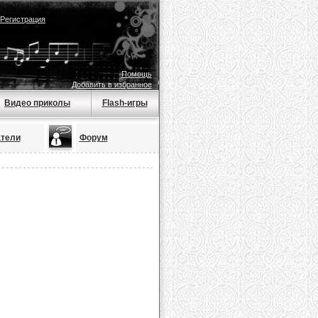
Регистрация
Помощь
Добавить в избранное
Видео приколы
Flash-игры
тели
Форум