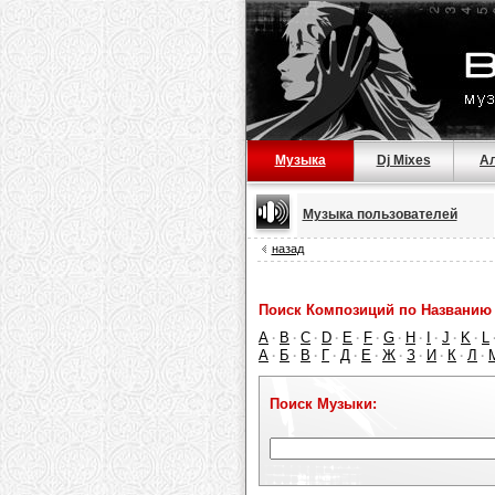
Музыка
Dj Mixes
А
Музыка пользователей
назад
Поиск Композиций по Названию 
A
B
C
D
E
F
G
H
I
J
K
L
·
·
·
·
·
·
·
·
·
·
·
А
Б
В
Г
Д
Е
Ж
З
И
К
Л
·
·
·
·
·
·
·
·
·
·
·
Поиск Музыки: