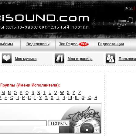
|
Вход
льбомы
Видеоклипы
Топ Радио
Радиостанции
Моя музыка
Моя страница
Пользова
Группы (Имени Исполнителя):
M
N
O
P
Q
R
S
T
U
V
W
X
Y
Z
·
·
·
·
·
·
·
·
·
·
·
·
·
·
М
Н
О
П
Р
С
Т
У
Ф
Х
Ц
Ч
Ш
Щ
Э
Ю
Я
·
·
·
·
·
·
·
·
·
·
·
·
·
·
·
·