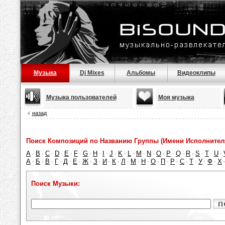
Музыка
Dj Mixes
Альбомы
Видеоклипы
Музыка пользователей
Моя музыка
назад
Поиск Композиций по Названию Группы (Имени Исполнител
A
B
C
D
E
F
G
H
I
J
K
L
M
N
O
P
Q
R
S
T
U
·
·
·
·
·
·
·
·
·
·
·
·
·
·
·
·
·
·
·
·
·
А
Б
В
Г
Д
Е
Ж
З
И
К
Л
М
Н
О
П
Р
С
Т
У
Ф
Х
·
·
·
·
·
·
·
·
·
·
·
·
·
·
·
·
·
·
·
·
Поиск Музыки: