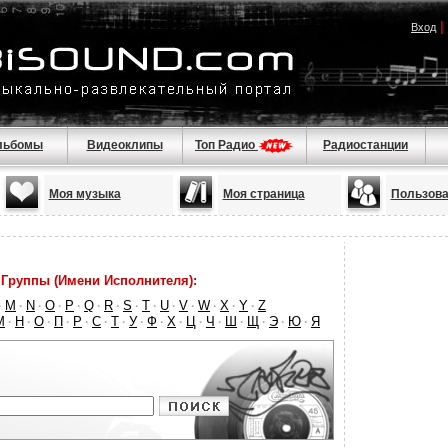
|
Вход
льбомы
Видеоклипы
Топ Радио
Радиостанции
Моя музыка
Моя страница
Пользова
Группы (Имени Исполнителя):
M
N
O
P
Q
R
S
T
U
V
W
X
Y
Z
·
·
·
·
·
·
·
·
·
·
·
·
·
·
М
Н
О
П
Р
С
Т
У
Ф
Х
Ц
Ч
Ш
Щ
Э
Ю
Я
·
·
·
·
·
·
·
·
·
·
·
·
·
·
·
·