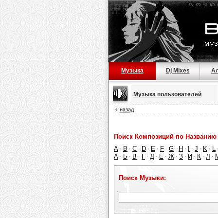
Музыка
Dj Mixes
А
Музыка пользователей
назад
Поиск Композиций по Названию 
A
B
C
D
E
F
G
H
I
J
K
L
·
·
·
·
·
·
·
·
·
·
·
А
Б
В
Г
Д
Е
Ж
З
И
К
Л
·
·
·
·
·
·
·
·
·
·
·
Поиск Музыки: