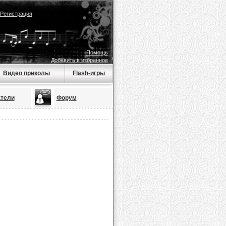
Регистрация
Помощь
Добавить в избранное
Видео приколы
Flash-игры
тели
Форум