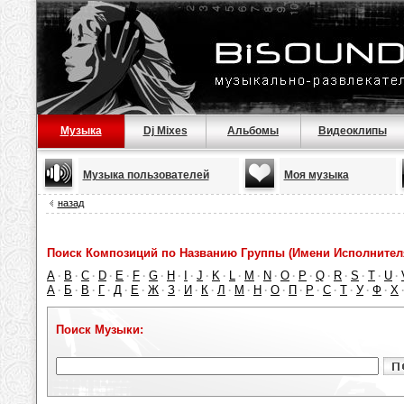
Музыка
Dj Mixes
Альбомы
Видеоклипы
Музыка пользователей
Моя музыка
назад
Поиск Композиций по Названию Группы (Имени Исполнител
A
B
C
D
E
F
G
H
I
J
K
L
M
N
O
P
Q
R
S
T
U
·
·
·
·
·
·
·
·
·
·
·
·
·
·
·
·
·
·
·
·
·
А
Б
В
Г
Д
Е
Ж
З
И
К
Л
М
Н
О
П
Р
С
Т
У
Ф
Х
·
·
·
·
·
·
·
·
·
·
·
·
·
·
·
·
·
·
·
·
Поиск Музыки: