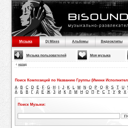
Музыка
Dj Mixes
Альбомы
Видеоклипы
Музыка пользователей
Моя музыка
назад
Поиск Композиций по Названию Группы (Имени Исполнител
A
B
C
D
E
F
G
H
I
J
K
L
M
N
O
P
Q
R
S
T
U
·
·
·
·
·
·
·
·
·
·
·
·
·
·
·
·
·
·
·
·
·
А
Б
В
Г
Д
Е
Ж
З
И
К
Л
М
Н
О
П
Р
С
Т
У
Ф
Х
·
·
·
·
·
·
·
·
·
·
·
·
·
·
·
·
·
·
·
·
Поиск Музыки: