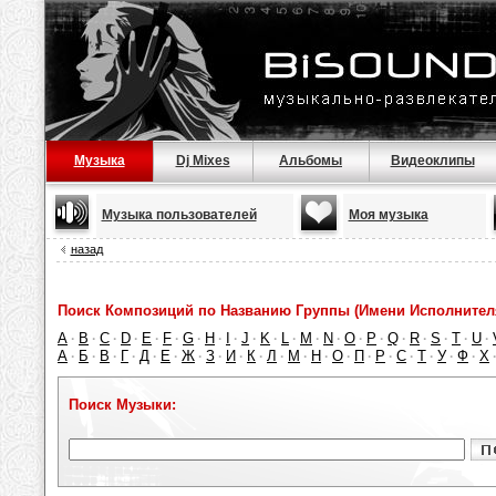
Музыка
Dj Mixes
Альбомы
Видеоклипы
Музыка пользователей
Моя музыка
назад
Поиск Композиций по Названию Группы (Имени Исполнител
A
B
C
D
E
F
G
H
I
J
K
L
M
N
O
P
Q
R
S
T
U
·
·
·
·
·
·
·
·
·
·
·
·
·
·
·
·
·
·
·
·
·
А
Б
В
Г
Д
Е
Ж
З
И
К
Л
М
Н
О
П
Р
С
Т
У
Ф
Х
·
·
·
·
·
·
·
·
·
·
·
·
·
·
·
·
·
·
·
·
Поиск Музыки: