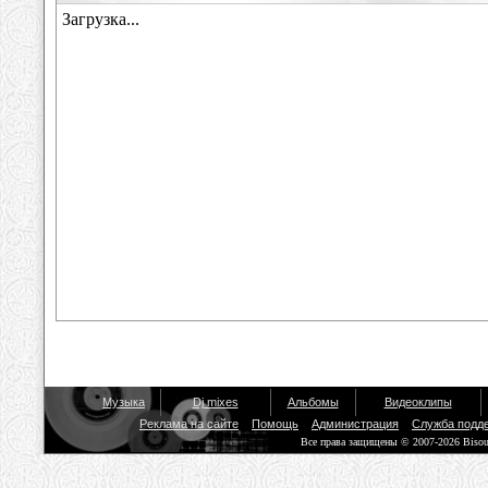
Музыка
Dj mixes
Альбомы
Видеоклипы
Реклама на сайте
Помощь
Администрация
Служба подд
Все права защищены © 2007-2026 Biso