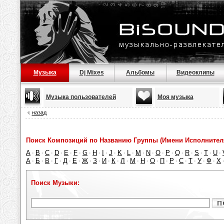
Музыка
Dj Mixes
Альбомы
Видеоклипы
Музыка пользователей
Моя музыка
назад
Поиск Композиций по Названию Группы (Имени Исполнител
A
B
C
D
E
F
G
H
I
J
K
L
M
N
O
P
Q
R
S
T
U
·
·
·
·
·
·
·
·
·
·
·
·
·
·
·
·
·
·
·
·
·
А
Б
В
Г
Д
Е
Ж
З
И
К
Л
М
Н
О
П
Р
С
Т
У
Ф
Х
·
·
·
·
·
·
·
·
·
·
·
·
·
·
·
·
·
·
·
·
Поиск Музыки: