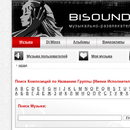
Музыка
Dj Mixes
Альбомы
Видеоклипы
Музыка пользователей
Моя музыка
назад
Поиск Композиций по Названию Группы (Имени Исполнител
A
B
C
D
E
F
G
H
I
J
K
L
M
N
O
P
Q
R
S
T
U
·
·
·
·
·
·
·
·
·
·
·
·
·
·
·
·
·
·
·
·
·
А
Б
В
Г
Д
Е
Ж
З
И
К
Л
М
Н
О
П
Р
С
Т
У
Ф
Х
·
·
·
·
·
·
·
·
·
·
·
·
·
·
·
·
·
·
·
·
Поиск Музыки: