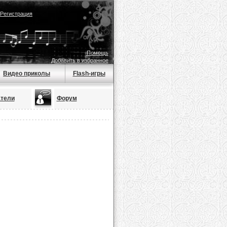
Регистрация
Помощь
Добавить в избранное
Видео приколы
Flash-игры
тели
Форум