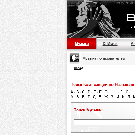
Музыка
Dj Mixes
А
Музыка пользователей
назад
Поиск Композиций по Названию 
A
B
C
D
E
F
G
H
I
J
K
L
·
·
·
·
·
·
·
·
·
·
·
А
Б
В
Г
Д
Е
Ж
З
И
К
Л
·
·
·
·
·
·
·
·
·
·
·
Поиск Музыки: