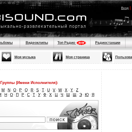
|
Вход
льбомы
Видеоклипы
Топ Радио
Радиостанции
Моя музыка
Моя страница
Пользова
Группы (Имени Исполнителя):
M
N
O
P
Q
R
S
T
U
V
W
X
Y
Z
·
·
·
·
·
·
·
·
·
·
·
·
·
·
М
Н
О
П
Р
С
Т
У
Ф
Х
Ц
Ч
Ш
Щ
Э
Ю
Я
·
·
·
·
·
·
·
·
·
·
·
·
·
·
·
·