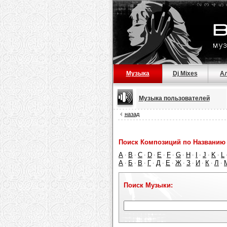
Музыка
Dj Mixes
А
Музыка пользователей
назад
Поиск Композиций по Названию 
A
B
C
D
E
F
G
H
I
J
K
L
·
·
·
·
·
·
·
·
·
·
·
А
Б
В
Г
Д
Е
Ж
З
И
К
Л
·
·
·
·
·
·
·
·
·
·
·
Поиск Музыки: