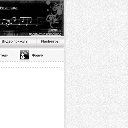
Регистрация
Помощь
Добавить в избранное
Видео приколы
Flash-игры
тели
Форум