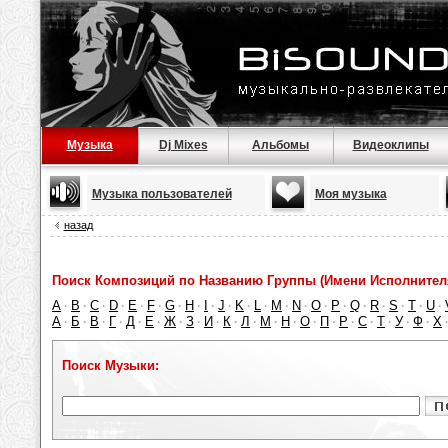
Музыка
Dj Mixes
Альбомы
Видеоклипы
Музыка пользователей
Моя музыка
назад
Поиск Композиций по Названию Группы (Имени Исполнител
A
B
C
D
E
F
G
H
I
J
K
L
M
N
O
P
Q
R
S
T
U
·
·
·
·
·
·
·
·
·
·
·
·
·
·
·
·
·
·
·
·
·
А
Б
В
Г
Д
Е
Ж
З
И
К
Л
М
Н
О
П
Р
С
Т
У
Ф
Х
·
·
·
·
·
·
·
·
·
·
·
·
·
·
·
·
·
·
·
·
Поиск Музыки: