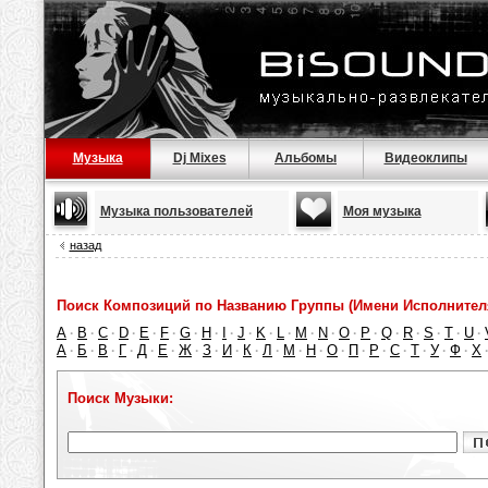
Музыка
Dj Mixes
Альбомы
Видеоклипы
Музыка пользователей
Моя музыка
назад
Поиск Композиций по Названию Группы (Имени Исполнител
A
B
C
D
E
F
G
H
I
J
K
L
M
N
O
P
Q
R
S
T
U
·
·
·
·
·
·
·
·
·
·
·
·
·
·
·
·
·
·
·
·
·
А
Б
В
Г
Д
Е
Ж
З
И
К
Л
М
Н
О
П
Р
С
Т
У
Ф
Х
·
·
·
·
·
·
·
·
·
·
·
·
·
·
·
·
·
·
·
·
Поиск Музыки: