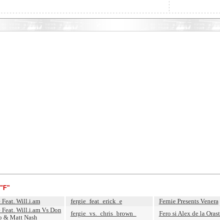
"F"
 Feat. Will.i.am
fergie_feat_erick_e
Fernie Presents Venera
 Feat. Will.i.am Vs Don
fergie_vs._chris_brown_
Fero si Alex de la Orast
o & Matt Nash