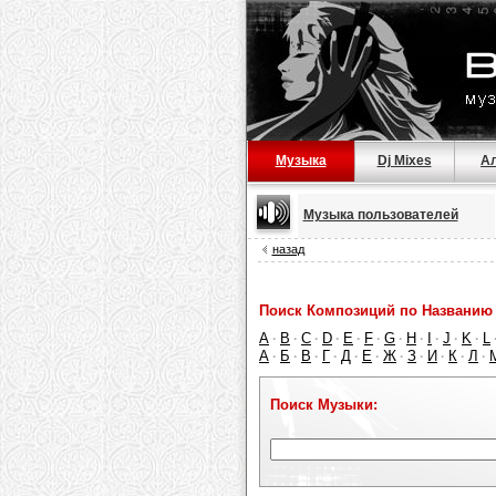
Музыка
Dj Mixes
А
Музыка пользователей
назад
Поиск Композиций по Названию 
A
B
C
D
E
F
G
H
I
J
K
L
·
·
·
·
·
·
·
·
·
·
·
А
Б
В
Г
Д
Е
Ж
З
И
К
Л
·
·
·
·
·
·
·
·
·
·
·
Поиск Музыки: