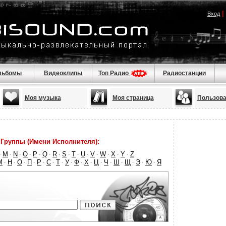
|
Вход
льбомы
Видеоклипы
Топ Радио
Радиостанции
Моя музыка
Моя страница
Пользова
Группы (Имени Исполнителя):
M
N
O
P
Q
R
S
T
U
V
W
X
Y
Z
·
·
·
·
·
·
·
·
·
·
·
·
·
·
М
Н
О
П
Р
С
Т
У
Ф
Х
Ц
Ч
Ш
Щ
Э
Ю
Я
·
·
·
·
·
·
·
·
·
·
·
·
·
·
·
·