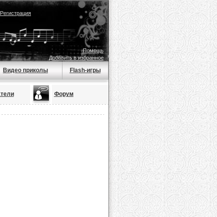
Регистрация
Помощь
Добавить в избранное
Видео приколы
Flash-игры
тели
Форум