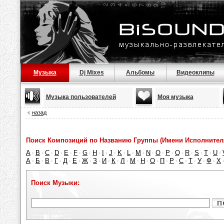
Музыка
Dj Mixes
Альбомы
Видеоклипы
Музыка пользователей
Моя музыка
назад
Поиск Композиций по Названию Группы (Имени Исполнител
A
B
C
D
E
F
G
H
I
J
K
L
M
N
O
P
Q
R
S
T
U
·
·
·
·
·
·
·
·
·
·
·
·
·
·
·
·
·
·
·
·
·
А
Б
В
Г
Д
Е
Ж
З
И
К
Л
М
Н
О
П
Р
С
Т
У
Ф
Х
·
·
·
·
·
·
·
·
·
·
·
·
·
·
·
·
·
·
·
·
Поиск Музыки: