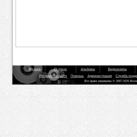
Музыка
Dj mixes
Альбомы
Видеоклипы
Реклама на сайте
Помощь
Администрация
Служба подд
Все права защищены © 2007-2026 Biso