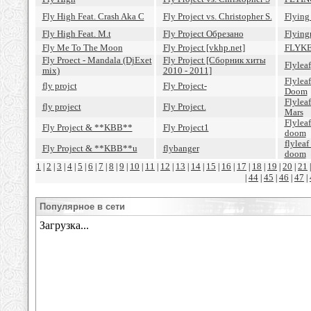
Fly High Feat. Crash Aka C
Fly Project vs. Christopher S.
Flying
Fly High Feat. M.t
Fly Project Обрезано
Flyingm
Fly Me To The Moon
Fly Project [vkhp.net]
FLYK
Fly Proect - Mandala (DjExet
Fly Project [Сборник хиты
Flyleaf
mix)
2010 - 2011]
Flylea
fly projct
Fly Project-
Doom
Flyleaf
fly project
Fly Project.
Mars
Flylea
Fly Project & **KBB**
Fly Project1
doom
flyleaf
Fly Project & **KBB**u
flybanger
doom
1
2
3
4
5
6
7
8
9
10
11
12
13
14
15
16
17
18
19
20
21
|
|
|
|
|
|
|
|
|
|
|
|
|
|
|
|
|
|
|
|
44
45
46
47
|
|
|
|
|
Популярное в сети