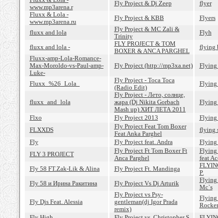
Fly Project & Dj Zeep
flyer
www.mp3arena.r
Fluxx & Lola -
Fly Project & KBB
Flyers
www.mp3arena.ru
Fly Project & MC Zali &
fluxx and lola
Flyh
Trinity
FLY PROJECT & TOM
fluxx and lola -
flying 
BOXER & ANCA PARGHEL
Fluxx-amp-Lola-Romance-
Max-Moroldo-vs-Paul-amp-
Fly Project (http://mp3xa.net)
Flying
Luke-
Fly Project - Toca Toca
Fluxx_%26_Lola_
Flying
(Radio Edit)
Fly Project - Лето, солнце,
fluxx_and_lola
жара (Dj Nikita Gorbach
Flying
Mash up) ХИТ ЛЕТА 2011
Flxo
Fly Project 2013
Flying
Fly Project Feat Tom Boxer
FLXXDS
flying 
Feat Anka Parghel
Fly
Fly Project feat. Andra
Flying 
Fly Project Ft Tom Boxer Ft
Flying 
FLY 3 PROJECT
Anca Parghel
feat Ac
FLYIN
Fly 58 FT.Zak-Lik & Alina
Fly Project Ft. Mandinga
P.
Flying
Fly 58 и Ирина Ракитина
Fly Project Vs Dj Arturik
Mc`s
Fly Project vs Psy-
Flying 
Fly Djs Feat. Alessia
gentleman(dj Igor Prada
Rocker
remix)
Fly High
Fly Project vs. Christopher S
FLYIN