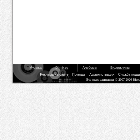
Музыка
Dj mixes
Альбомы
Видеоклипы
Реклама на сайте
Помощь
Администрация
Служба подд
Все права защищены © 2007-2026 Biso