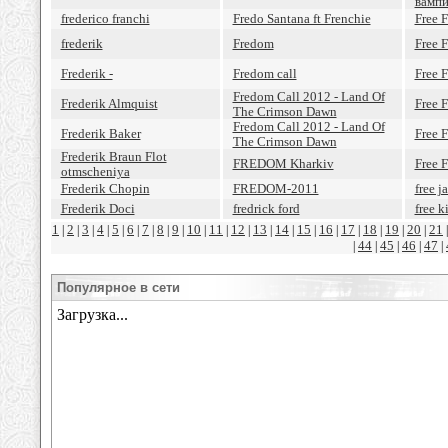
вампи
frederico franchi
Fredo Santana ft Frenchie
Free F
frederik
Fredom
Free F
Frederik -
Fredom call
Free F
Fredom Call 2012 - Land Of
Frederik Almquist
Free F
The Crimson Dawn
Fredom Call 2012 - Land Of
Frederik Baker
Free F
The Crimson Dawn
Frederik Braun Flot
FREDOM Kharkiv
Free 
otmscheniya
Frederik Chopin
FREDOM-2011
free j
Frederik Doci
fredrick ford
free k
1
2
3
4
5
6
7
8
9
10
11
12
13
14
15
16
17
18
19
20
21
|
|
|
|
|
|
|
|
|
|
|
|
|
|
|
|
|
|
|
|
44
45
46
47
|
|
|
|
|
Популярное в сети