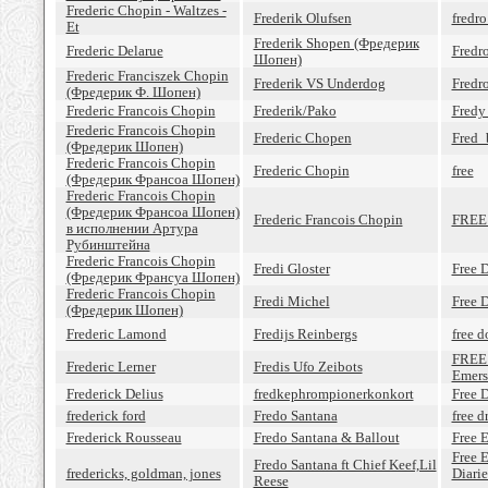
Frederic Chopin - Waltzes -
Frederik Olufsen
fredro
Et
Frederik Shopen (Фредерик
Frederic Delarue
Fredro
Шопен)
Frederic Franciszek Chopin
Frederik VS Underdog
Fredr
(Фредерик Ф. Шопен)
Frederic Francois Chopin
Frederik/Pako
Fredy
Frederic Francois Chopin
Frederiс Chopen
Fred_
(Фредерик Шопен)
Frederic Francois Chopin
Frederiс Chopin
free
(Фредерик Франсоа Шопен)
Frederic Francois Chopin
(Фредерик Франсоа Шопен)
Frederiс Francois Chopin
FREE
в исполнении Артура
Рубинштейна
Frederic Francois Chopin
Fredi Gloster
Free 
(Фредерик Франсуа Шопен)
Frederic Francois Chopin
Fredi Michel
Free 
(Фредерик Шопен)
Frederic Lamond
Fredijs Reinbergs
free d
FREE
Frederic Lerner
Fredis Ufo Zeibots
Emers
Frederick Delius
fredkephrompionerkonkort
Free 
frederick ford
Fredo Santana
free d
Frederick Rousseau
Fredo Santana & Ballout
Free 
Free 
Fredo Santana ft Chief Keef,Lil
fredericks, goldman, jones
Diari
Reese