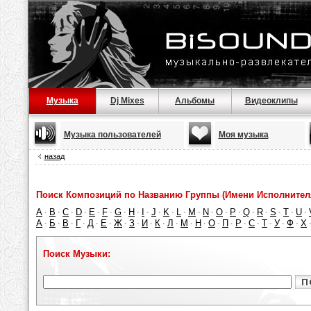
Музыка
Dj Mixes
Альбомы
Видеоклипы
Музыка пользователей
Моя музыка
назад
Поиск Композиций по Названию Группы (Имени Исполнител
A
B
C
D
E
F
G
H
I
J
K
L
M
N
O
P
Q
R
S
T
U
·
·
·
·
·
·
·
·
·
·
·
·
·
·
·
·
·
·
·
·
·
А
Б
В
Г
Д
Е
Ж
З
И
К
Л
М
Н
О
П
Р
С
Т
У
Ф
Х
·
·
·
·
·
·
·
·
·
·
·
·
·
·
·
·
·
·
·
·
Поиск Музыки: