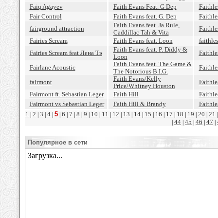
Faiq Agayev
Faith Evans Feat. G Dep
Faithl
Fair Control
Faith Evans feat. G. Dep
Faithle
Faith Evans feat. Ja Rule,
fairground attraction
Faithle
Caddillac Tah & Vita
Fairies Scream
Faith Evans feat. Loon
faithle
Faith Evans feat. P. Diddy &
Fairies Scream feat Лена Тэ
Faithl
Loon
Faith Evans feat. The Game &
Fairlane Acoustic
Faithl
The Notorious B.I.G.
Faith Evans/Kelly
fairmont
Faithle
Price/Whitney Houston
Fairmont ft. Sebastian Leger
Faith Hill
Faithle
Fairmont vs Sebastian Leger
Faith Hill & Brandy
Faithle
1
2
3
4
5
6
7
8
9
10
11
12
13
14
15
16
17
18
19
20
21
|
|
|
|
|
|
|
|
|
|
|
|
|
|
|
|
|
|
|
|
44
45
46
47
|
|
|
|
|
Популярное в сети