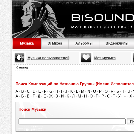
Музыка
Dj Mixes
Альбомы
Видеоклипы
Музыка пользователей
Моя музыка
назад
Поиск Композиций по Названию Группы (Имени Исполнител
A
B
C
D
E
F
G
H
I
J
K
L
M
N
O
P
Q
R
S
T
U
·
·
·
·
·
·
·
·
·
·
·
·
·
·
·
·
·
·
·
·
·
А
Б
В
Г
Д
Е
Ж
З
И
К
Л
М
Н
О
П
Р
С
Т
У
Ф
Х
·
·
·
·
·
·
·
·
·
·
·
·
·
·
·
·
·
·
·
·
Поиск Музыки: