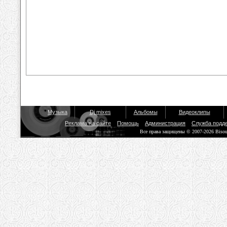
Музыка
Dj mixes
Альбомы
Видеоклипы
Реклама на сайте
Помощь
Администрация
Служба подд
Все права защищены © 2007-2026 Biso