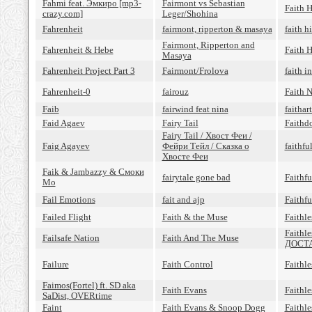
Fahmi feat. Эмкиро [mp3-
Fairmont vs Sebastian
Faith 
crazy.com]
Leger/Shohina
Fahrenheit
fairmont, ripperton & masaya
faith h
Fairmont, Ripperton and
Fahrenheit & Hebe
Faith 
Masaya
Fahrenheit Project Part 3
Fairmont/Frolova
faith i
Fahrenheit-0
fairouz
Faith 
Faib
fairwind feat nina
faithart
Faid Agaev
Fairy Tail
Faithd
Fairy Tail / Хвост Феи /
Faig Agayev
Фейри Тейл / Сказка о
faithfu
Хвосте Феи
Faik & Jambazzy & Смоки
fairytale gone bad
Faithfu
Мо
Fail Emotions
fait and ajp
Faithfu
Failed Flight
Faith & the Muse
Faithle
Faithle
Failsafe Nation
Faith And The Muse
ДОСТА
Failure
Faith Control
Faithl
Faimos(Fortel) ft. SD aka
Faith Evans
Faithl
SaDist, OVERtime
Faint
Faith Evans & Snoop Dogg
Faithl