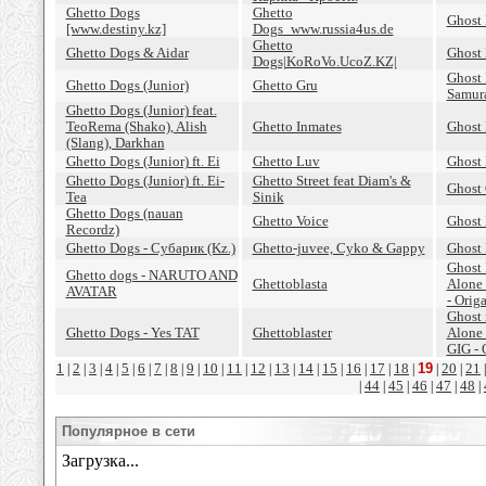
Ghetto Dogs
Ghetto
Ghost 
[www.destiny.kz]
Dogs_www.russia4us.de
Ghetto
Ghetto Dogs & Aidar
Ghost
Dogs|KoRoVo.UcoZ.KZ|
Ghost 
Ghetto Dogs (Junior)
Ghetto Gru
Samur
Ghetto Dogs (Junior) feat.
TeoRema (Shako), Alish
Ghetto Inmates
Ghost 
(Slang), Darkhan
Ghetto Dogs (Junior) ft. Ei
Ghetto Luv
Ghost
Ghetto Dogs (Junior) ft. Ei-
Ghetto Street feat Diam's &
Ghost 
Tea
Sinik
Ghetto Dogs (nauan
Ghetto Voice
Ghost
Recordz)
Ghetto Dogs - Cубарик (Kz.)
Ghetto-juvee, Cyko & Gappy
Ghost 
Ghost 
Ghetto dogs - NARUTO AND
Ghettoblasta
Alone
AVATAR
- Orig
Ghost 
Ghetto Dogs - Yes TAT
Ghettoblaster
Alone
GIG - 
1
2
3
4
5
6
7
8
9
10
11
12
13
14
15
16
17
18
19
20
21
|
|
|
|
|
|
|
|
|
|
|
|
|
|
|
|
|
|
|
|
44
45
46
47
48
|
|
|
|
|
|
Популярное в сети