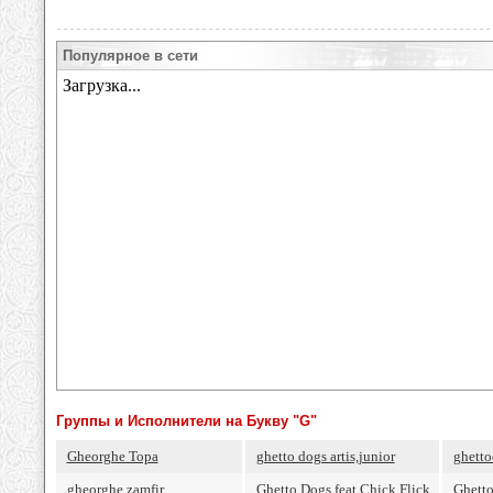
Популярное в сети
Группы и Исполнители на Букву "G"
Gheorghe Topa
ghetto dogs artis,junior
ghett
gheorghe zamfir
Ghetto Dogs feat Chick Flick
Ghett