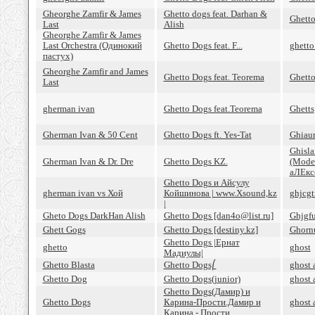
Gheorghe Zamfir & James
Ghetto dogs feat. Darhan &
Ghett
Last
Alish
Gheorghe Zamfir & James
Last Orchestra (Одинокий
Ghetto Dogs feat. F...
ghett
пастух)
Gheorghe Zamfir and James
Ghetto Dogs feat. Teorema
Ghett
Last
gherman ivan
Ghetto Dogs feat.Teorema
Ghetts
Gherman Ivan & 50 Cent
Ghetto Dogs ft. Yes-Tat
Ghiaur
Ghisla
Gherman Ivan & Dr. Dre
Ghetto Dogs KZ.
(Modes
аЛЕкс
Ghetto Dogs и Айсулу
gherman ivan vs Хой
Койшинова | www.Xsound,kz
ghjcgt
|
Gheto Dogs DarkHan Alish
Ghetto Dogs [dan4o@list.ru]
Ghjgfu
Ghett Gogs
Ghetto Dogs [destiny.kz]
Ghorn
Ghetto Dogs |Ернат
ghetto
ghost
Мадиулы|
Ghetto Blasta
Ghetto Dogs⎛
ghost 
Ghetto Dog
Ghetto Dogs(junior)
ghost 
Ghetto Dogs(Дамир) и
Ghetto Dogs
Карина-Прости.Дамир и
ghost 
Карина - Прости.