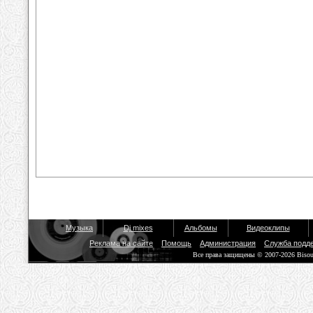
Музыка
Dj mixes
Альбомы
Видеоклипы
Реклама на сайте
Помощь
Администрация
Служба подд
Все права защищены © 2007-2026 Biso