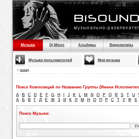
Музыка
Dj Mixes
Альбомы
Видеоклипы
Музыка пользователей
Моя музыка
назад
Поиск Композиций по Названию Группы (Имени Исполнител
A
B
C
D
E
F
G
H
I
J
K
L
M
N
O
P
Q
R
S
T
U
·
·
·
·
·
·
·
·
·
·
·
·
·
·
·
·
·
·
·
·
·
А
Б
В
Г
Д
Е
Ж
З
И
К
Л
М
Н
О
П
Р
С
Т
У
Ф
Х
·
·
·
·
·
·
·
·
·
·
·
·
·
·
·
·
·
·
·
·
Поиск Музыки: