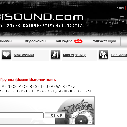
|
Вход
льбомы
Видеоклипы
Топ Радио
Радиостанции
Моя музыка
Моя страница
Пользова
Группы (Имени Исполнителя):
M
N
O
P
Q
R
S
T
U
V
W
X
Y
Z
·
·
·
·
·
·
·
·
·
·
·
·
·
·
М
Н
О
П
Р
С
Т
У
Ф
Х
Ц
Ч
Ш
Щ
Э
Ю
Я
·
·
·
·
·
·
·
·
·
·
·
·
·
·
·
·