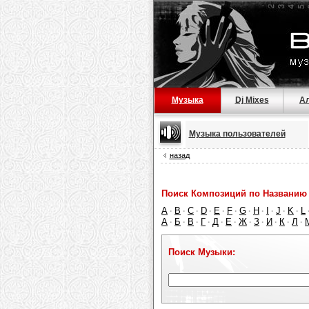
Музыка
Dj Mixes
А
Музыка пользователей
назад
Поиск Композиций по Названию 
A
B
C
D
E
F
G
H
I
J
K
L
·
·
·
·
·
·
·
·
·
·
·
А
Б
В
Г
Д
Е
Ж
З
И
К
Л
·
·
·
·
·
·
·
·
·
·
·
Поиск Музыки: