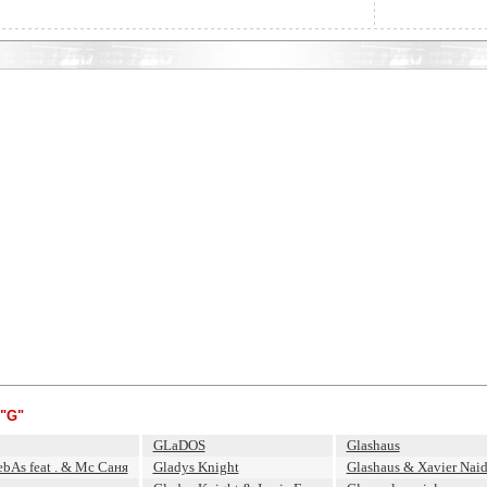
"G"
GLaDOS
Glashaus
ebAs feat . & Mc Саня
Gladys Knight
Glashaus & Xavier Nai