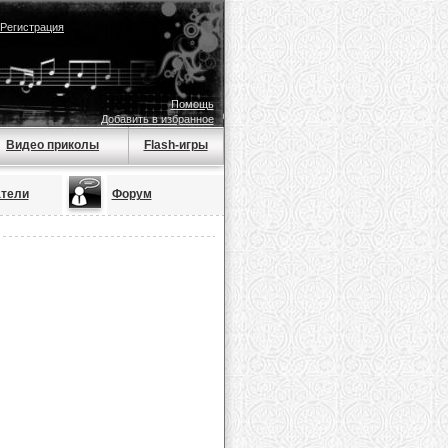
Регистрация
Помощь
Добавить в избранное
Видео приколы
Flash-игры
тели
Форум